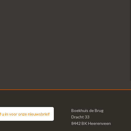
Boekhuis de Brug
jf u in voor onze nieuwsbrief
Dracht 33
8442 BK Heerenveen