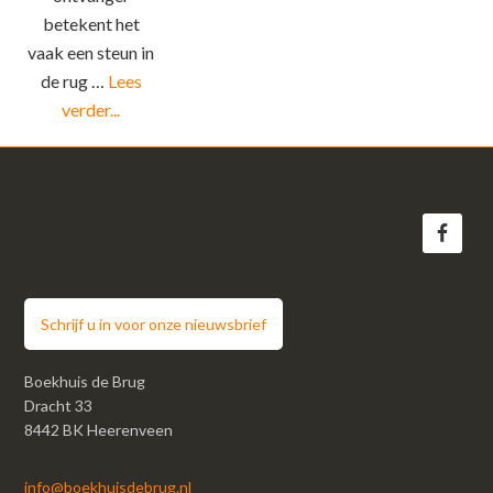
betekent het
vaak een steun in
de rug …
Lees
verder...
Schrijf u in voor onze nieuwsbrief
Boekhuis de Brug
Dracht 33
8442 BK Heerenveen
info@boekhuisdebrug.nl