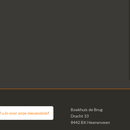
Boekhuis de Brug
jf u in voor onze nieuwsbrief
Dracht 33
8442 BK Heerenveen