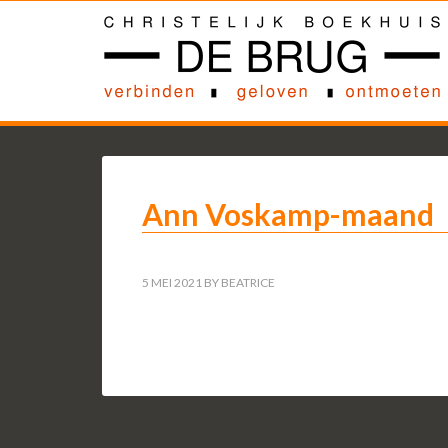
Ann Voskamp-maand
5 MEI 2021
BY
BEATRICE