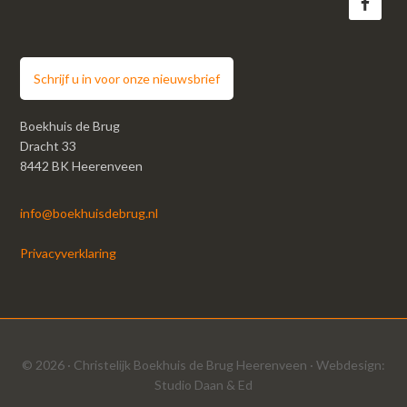
Schrijf u in voor onze nieuwsbrief
Boekhuis de Brug
Dracht 33
8442 BK Heerenveen
info@boekhuisdebrug.nl
Privacyverklaring
© 2026 ·
Christelijk Boekhuis de Brug Heerenveen
· Webdesign:
Studio Daan & Ed