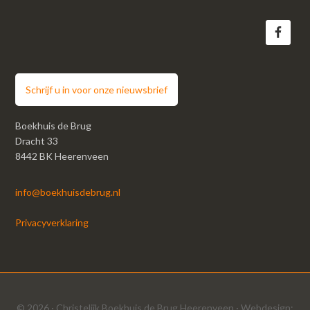
Schrijf u in voor onze nieuwsbrief
Boekhuis de Brug
Dracht 33
8442 BK Heerenveen
info@boekhuisdebrug.nl
Privacyverklaring
© 2026 ·
Christelijk Boekhuis de Brug Heerenveen
· Webdesign: