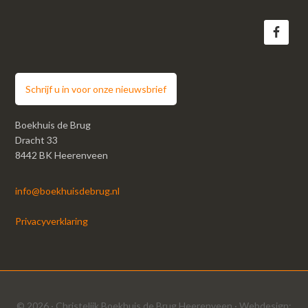
Schrijf u in voor onze nieuwsbrief
Boekhuis de Brug
Dracht 33
8442 BK Heerenveen
info@boekhuisdebrug.nl
Privacyverklaring
© 2026 ·
Christelijk Boekhuis de Brug Heerenveen
· Webdesign: