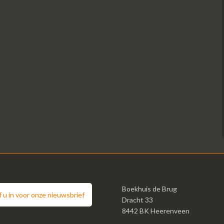
Boekhuis de Brug
jf u in voor onze nieuwsbrief
Dracht 33
8442 BK Heerenveen