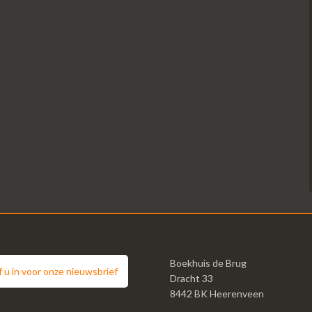
Boekhuis de Brug
jf u in voor onze nieuwsbrief
Dracht 33
8442 BK Heerenveen