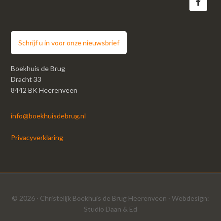
Schrijf u in voor onze nieuwsbrief
Boekhuis de Brug
Dracht 33
8442 BK Heerenveen
info@boekhuisdebrug.nl
Privacyverklaring
© 2026 ·
Christelijk Boekhuis de Brug Heerenveen
· Webdesign:
Studio Daan & Ed