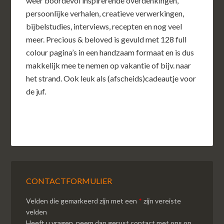
weer boordevol inspirerende overdenkingen,
persoonlijke verhalen, creatieve verwerkingen,
bijbelstudies, interviews, recepten en nog veel
meer. Precious & beloved is gevuld met 128 full
colour pagina’s in een handzaam formaat en is dus
makkelijk mee te nemen op vakantie of bijv. naar
het strand. Ook leuk als (afscheids)cadeautje voor
de juf.
CONTACTFORMULIER
Velden die gemarkeerd zijn met een
*
zijn vereiste
velden
Heeft u vragen, neem dan gerust contact met ons op.